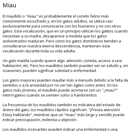
Miau
El maullido o "miau" es probablemente el sonido felino más
comúnmente escuchado y, en los gatos adultos, se utiliza casi
exclusivamente para comunicarse con los humanos y no con otros
gatos. Esta vocalización, que en un principio utilizan los gatitos cuando
necesitan a su madre, desaparece a medida que los gatos
asilvestrados maduran. Pero como los gatos domésticos tienden a
considerarse nuestra eterna descendencia, mantienen esta
vocalización durante toda su vida adulta.
Un gato maúlla cuando quiere algo: atención, comida, acceso a una
habitación, etc. Pero los maullidos también pueden ser un saludo y, en
ocasiones, pueden significar soledad o enfermedad.
Los gatos mayores pueden maullar más a menudo debido a la falta de
sentidos o a la ansiedad por no ser tan ágiles como antes. En los
gatos más jóvenes, el maullido puede acortarse con un "¿miau?"
interrogativo cuando se sienten solos o hambrientos.
La frecuencia de los maullidos también es indicativa del estado de
ánimo del gato, los maullidos rápidos significan: "¡Presta atención!
Estoy hablando", mientras que un "miau" más largo y sencillo puede
indicar preocupación, molestia u objeción.
Los maullidos incesantes pueden indicar una enfermedad o una