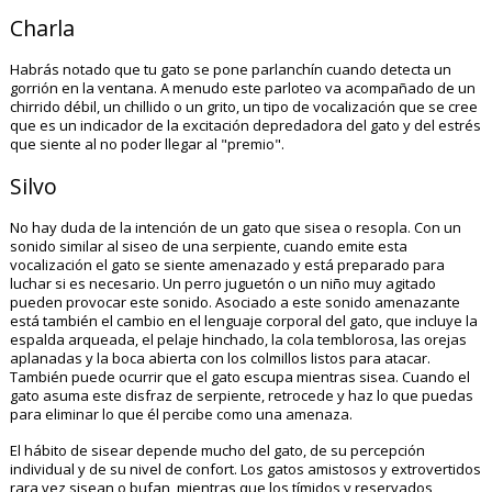
Charla
Habrás notado que tu gato se pone parlanchín cuando detecta un
gorrión en la ventana. A menudo este parloteo va acompañado de un
chirrido débil, un chillido o un grito, un tipo de vocalización que se cree
que es un indicador de la excitación depredadora del gato y del estrés
que siente al no poder llegar al "premio".
Silvo
No hay duda de la intención de un gato que sisea o resopla. Con un
sonido similar al siseo de una serpiente, cuando emite esta
vocalización el gato se siente amenazado y está preparado para
luchar si es necesario. Un perro juguetón o un niño muy agitado
pueden provocar este sonido. Asociado a este sonido amenazante
está también el cambio en el lenguaje corporal del gato, que incluye la
espalda arqueada, el pelaje hinchado, la cola temblorosa, las orejas
aplanadas y la boca abierta con los colmillos listos para atacar.
También puede ocurrir que el gato escupa mientras sisea. Cuando el
gato asuma este disfraz de serpiente, retrocede y haz lo que puedas
para eliminar lo que él percibe como una amenaza.
El hábito de sisear depende mucho del gato, de su percepción
individual y de su nivel de confort. Los gatos amistosos y extrovertidos
rara vez sisean o bufan, mientras que los tímidos y reservados