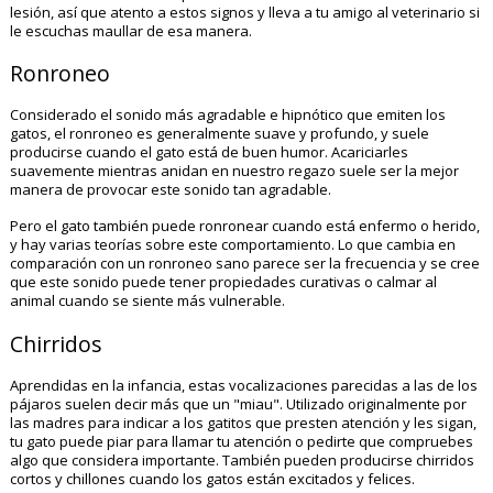
lesión, así que atento a estos signos y lleva a tu amigo al veterinario si
le escuchas maullar de esa manera.
Ronroneo
Considerado el sonido más agradable e hipnótico que emiten los
gatos, el ronroneo es generalmente suave y profundo, y suele
producirse cuando el gato está de buen humor. Acariciarles
suavemente mientras anidan en nuestro regazo suele ser la mejor
manera de provocar este sonido tan agradable.
Pero el gato también puede ronronear cuando está enfermo o herido,
y hay varias teorías sobre este comportamiento. Lo que cambia en
comparación con un ronroneo sano parece ser la frecuencia y se cree
que este sonido puede tener propiedades curativas o calmar al
animal cuando se siente más vulnerable.
Chirridos
Aprendidas en la infancia, estas vocalizaciones parecidas a las de los
pájaros suelen decir más que un "miau". Utilizado originalmente por
las madres para indicar a los gatitos que presten atención y les sigan,
tu gato puede piar para llamar tu atención o pedirte que compruebes
algo que considera importante. También pueden producirse chirridos
cortos y chillones cuando los gatos están excitados y felices.