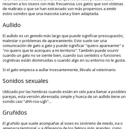
recurren a los siseos con más frecuencia. Los gatos que son víctimas
de maltrato o que se han extraviado son más propensos a emitir
estos sonidos que una mascota sana y bien adaptada.
Aullido
El aullido es un gemido más largo que puede significar preocupación,
malestar o problemas de apareamiento. Esto suele ser una
comunicación de gato a gato y puede significar "quiero aparearme" o
"no quiero que te acerques a mi territorio". También puede ocurrir
cuando un gato no se siente bien, cuando sus sentidos o funciones
cognitivas están disminuidas o cuando algo en su entorno no le gusta.
Si el gato empieza a aullar incesantemente, llévalo al veterinario.
Sonidos sexuales
Utilizado por las hembras cuando están en celo para llamar a posibles
parejas, esta versión abreviada, simple y hueca de un aullido tiene un
sonido casi "ahh-roo-ugh"...
Gruñidos
El gruñido que suele acompañar al siseo es sinónimo de miedo, ira o
amenaza territorial, y a diferencia de los felinos más grandes, como