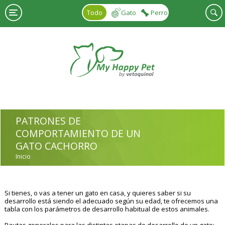
Pasar al contenido principal
Todo
Gato
Perro
PATRONES DE
COMPORTAMIENTO DE UN
GATO CACHORRO
Inicio
USTED ESTÁ AQUÍ
Si tienes, o vas a tener un gato en casa, y quieres saber si su
desarrollo está siendo el adecuado según su edad, te ofrecemos una
tabla con los parámetros de desarrollo habitual de estos animales.
Pautas generales para las distintas etapas de desarrollo de un gato: