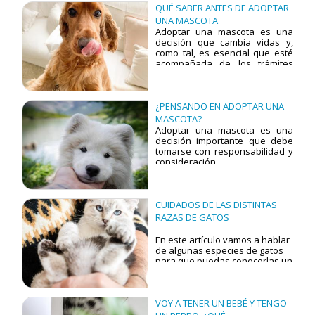
desarrollarse de manera
QUÉ SABER ANTES DE ADOPTAR
saludable y sentirse seguro. A
UNA MASCOTA
continuación, destacamos los
Adoptar una mascota es una
principales consejos para
decisión que cambia vidas y,
garantizar una transición
como tal, es esencial que esté
tranquila y una convivencia
acompañada de los trámites
armoniosa.
necesarios para garantizar el
bienestar del animal y la
tranquilidad del adoptante. No
se trata solo de brindarle un
¿PENSANDO EN ADOPTAR UNA
hogar a un ser que lo necesita,
MASCOTA?
sino también de cumplir con la
Adoptar una mascota es una
normativa y asegurar que
decisión importante que debe
todos los documentos estén en
tomarse con responsabilidad y
regla. Aquí, te explicamos lo
consideración.
esencial que debes considerar.
CUIDADOS DE LAS DISTINTAS
RAZAS DE GATOS
En este artículo vamos a hablar
de algunas especies de gatos
para que puedas conocerlas un
poco mejor. Los gatos son
excelentes mascotas. No hay
nada mejor que llegar a casa al
final de un duro día y escuchar
VOY A TENER UN BEBÉ Y TENGO
el ronroneo de una cariñosa