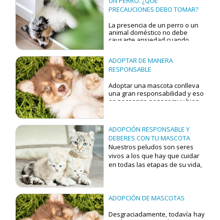
UN PERRO. ¿QUÉ
bolita de pelo.
PRECAUCIONES DEBO TOMAR?
Si estás pensando en adoptar
La presencia de un perro o un
un gato, pero no sabes cómo
animal doméstico no debe
elegir, aquí tienes el ejemplo de
causarte ansiedad cuando
las tres especies de gatos más
llegue un bebé a casa. Es
comunes.
natural que te preocupe la
ADOPTAR DE MANERA
convivencia entre ambos, o que
sin querer, puedas dejar
RESPONSABLE
un
poco de lado a tu amigo peludo
ante las necesidades
Adoptar una mascota conlleva
inmediatas de tu hijo.
una gran responsabilidad y
eso
es necesario pensar muy bien
lo que significa para la vida
diaria
.
ADOPCIÓN RESPONSABLE Y
Hoy compartimos contigo
DEBERES CON TU MASCOTA
algunas preguntas que debes
Nuestros peludos son seres
hacerte para tomar esta
vivos a los que hay que cuidar
decisión de una forma
meditada:
en todas las etapas de su vida,
desde cachorros a perros y
gatos adultos.
Lo más importante en el
ADOPCIÓN DE MASCOTAS
momento de adoptar es crear
un vínculo con la protectora
Desgraciadamente, todavía hay
para que haya confianza entre