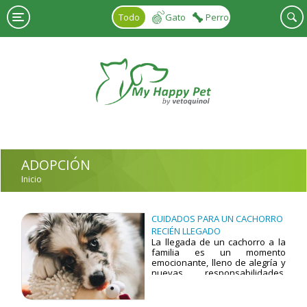
Pasar al contenido principal
Todo
Gato
Perro
ADOPCIÓN
Inicio
USTED ESTÁ AQUÍ
CUIDADOS PARA UN CACHORRO
RECIÉN LLEGADO
La llegada de un cachorro a la
familia es un momento
emocionante, lleno de alegría y
nuevas responsabilidades.
Este nuevo miembro necesita
cuidados especiales para
adaptarse al entorno,