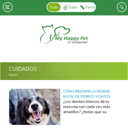
Pasar al contenido principal
Todo
Gato
Perro
CUIDADOS
Inicio
USTED ESTÁ AQUÍ
CÓMO MEJORAR LA HIGIENE
BUCAL DE PERROS Y GATOS
¿Los dientes blancos de tu
mascota son cada vez más
amarillos? ¿Notas que su
aliento es cada vez peor? La
higiene bucal de perros y gatos
puede suponerte un problema