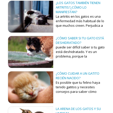
¿LOS GATOS TAMBIÉN TIENEN
si no lo cuidas como es debido.
ARTRITIS?¿CÓMO LO
MANIFIESTAN?
La artritis en los gatos es una
enfermedad más habitual de lo
que muchos creen. Perjudica a
sus articulaciones y no suele
ser fácil de detectar a simple
¿CÓMO SABER SI TU GATO ESTÁ
vista.
DESHIDRATADO?
puede ser difícil saber si tu gato
está deshidratado. Y es un
problema, porque la
deshidratación puede ser muy
grave para un gato.
¿CÓMO CUIDAR A UN GATITO
RECIÉN NACIDO?
Es posible que tu felino haya
tenido gatitos y necesites
consejos para saber cómo
cuidarlos.
LA ARENA DE LOS GATOS Y SU