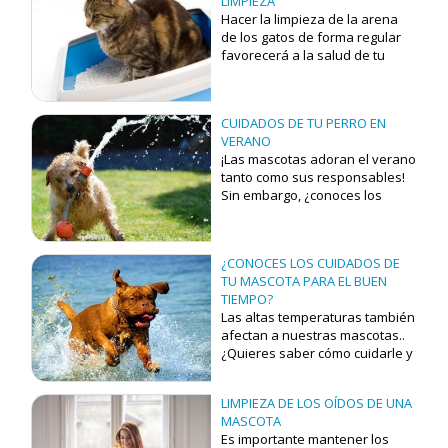
LIMPIEZA
Hacer la limpieza de la arena
de los gatos de forma regular
favorecerá a la salud de tu
mascota.
CUIDADOS DE TU PERRO EN
VERANO
¡Las mascotas adoran el verano
tanto como sus responsables!
Sin embargo, ¿conoces los
cuidados de un perro en
verano?
¿CONOCES LOS CUIDADOS DE
TU MASCOTA PARA EL BUEN
TIEMPO?
Las altas temperaturas también
afectan a nuestras mascotas..
¿Quieres saber cómo cuidarle y
prevenir que sufran riesgos?
LIMPIEZA DE LOS OÍDOS DE UNA
MASCOTA
Es importante mantener los