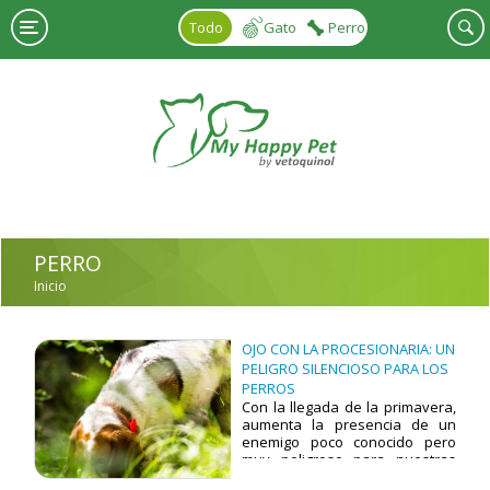
Pasar al contenido principal
Todo
Gato
Perro
PERRO
Inicio
USTED ESTÁ AQUÍ
OJO CON LA PROCESIONARIA: UN
PELIGRO SILENCIOSO PARA LOS
PERROS
Con la llegada de la primavera,
aumenta la presencia de un
enemigo poco conocido pero
muy peligroso para nuestras
mascotas: la procesionaria del