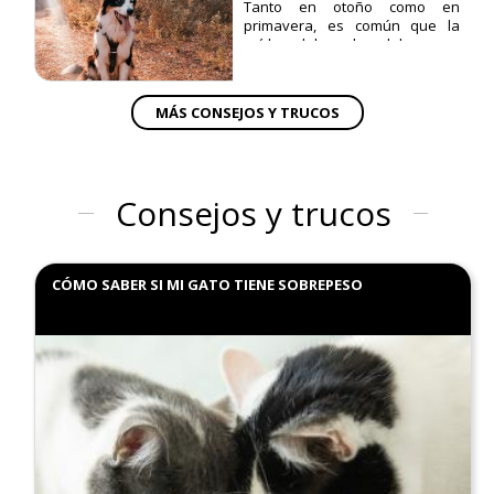
Tanto en otoño como en
peludo.
primavera, es común que la
caída del pelo del perro,
conocida como muda, se
intensifique. En otoño, el pelaje
más ligero es reemplazado por
MÁS CONSEJOS Y TRUCOS
un pelaje más denso,
preparando al animal para las
temperaturas más bajas.
Consejos y trucos
CÓMO SABER SI MI GATO TIENE SOBREPESO