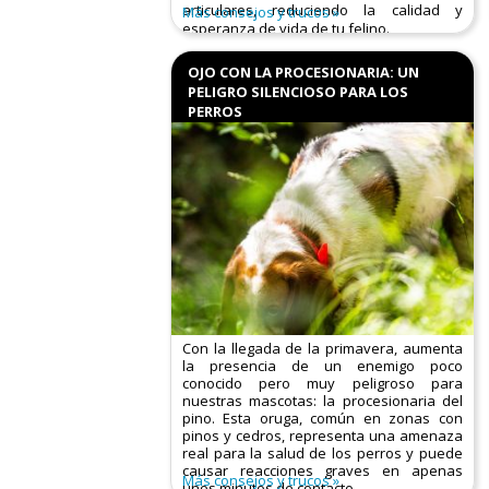
articulares, reduciendo la calidad y
Más consejos y trucos
esperanza de vida de tu felino.​
Causas principales:
OJO CON LA PROCESIONARIA: UN
PELIGRO SILENCIOSO PARA LOS
PERROS
Con la llegada de la primavera, aumenta
la presencia de un enemigo poco
conocido pero muy peligroso para
nuestras mascotas: la procesionaria del
pino. Esta oruga, común en zonas con
pinos y cedros, representa una amenaza
real para la salud de los perros y puede
causar reacciones graves en apenas
Más consejos y trucos
unos minutos de contacto.