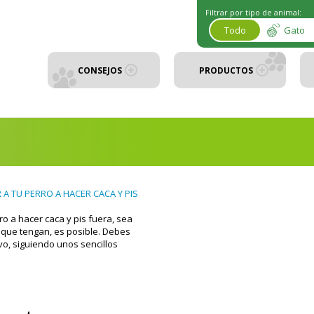
Filtrar por tipo de animal:
Todo
Gato
CONSEJOS
PRODUCTOS
A TU PERRO A HACER CACA Y PIS
ro a hacer caca y pis fuera, sea
 que tengan, es posible. Debes
vo, siguiendo unos sencillos
lograr que tu cachorro aprenda.