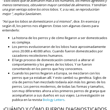
"
Esos lobos que se acercaron más a los humanos, los menos agresivos y
menos temerosos, obtuvieron mayor cantidad de alimentos. Y tendrían
una gran ventaja sobre los otros lobos. Y, a su vez, se reproducirían
mejor ", explica Savolainen.
“Así que los lobos se domesticaron a sí mismos
", dice. En esencia y
según él, los perros nos eligieron. Estas son algunas claves para
entenderlo:
La historia de los perros y de cómo llegaron a ser domesticados
es compleja.
Los perros evolucionaron de los lobos hace aproximadamente
unos 20.000 a 40.000 años. Cuando fueron domesticados por
cazadores-recolectores humanos.
El largo proceso de domesticación comenzó a alterar el
comportamiento y los genes de los lobos. Y se fueron
convirtiendo en los perros que hoy conocemos.
Cuando los perros llegaron a Europa, se mezclaron con los
perros que ya estaban allí. Y esto cambió su genética. Siglos de
cría de perros han mezclado todavía aún más los genes de los
perros. Los perros modernos, de todas las formas y tamaños,
son muy diferentes ahora a los primeros perros de granja que
acompañaron a sus dueños en sus viajes. La investigación se
publica en la revista
Biology Letters
.
¿CUÁNDO Y CÓMO FUERON DIAGNOSTICADOS