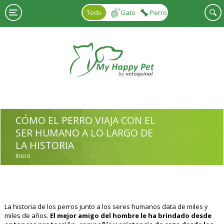
Pasar al contenido principal
Todo
Gato
Perro
CÓMO EL PERRO VIAJA CON EL
SER HUMANO A LO LARGO DE
LA HISTORIA
Inicio
USTED ESTÁ AQUÍ
La historia de los perros junto a los seres humanos data de miles y
miles de años.
El mejor amigo del hombre le ha brindado desde