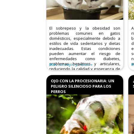
El sobrepeso y la obesidad son
A
problemas comunes en gatos
r
domésticos, especialmente debido a
b
estilos de vida sedentarios y dietas
d
inadecuadas. Estas condiciones
e
pueden aumentar el riesgo de
s
enfermedades como diabetes,
n
problemas hepáticos y articulares,
a
Más consejos y trucos
M
reduciendo la calidad y esperanza de
vida de tu felino.​
OJO CON LA PROCESIONARIA: UN
Causas principales:
PELIGRO SILENCIOSO PARA LOS
PERROS