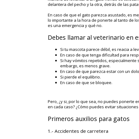
delantera del pecho y la otra, detrás de las pata
En caso de que el gato parezca asustado, es me
lo importante a la hora de ponerte al tanto de l
es una emergencia y qué no.
Debes llamar al veterinario en 
Si tu mascota parece débil, es reacia a l
En caso de que tenga dificultad para resp
Si hay vómitos repetidos, especialmente si
embargo, es menos grave.
En caso de que parezca estar con un dolo
Si pierde el equilibrio.
En caso de que se bloquee.
Pero, ¿y si, por lo que sea, no puedes ponerte 
en cada caso? ¿Cómo puedes evitar situaciones
Primeros auxilios para gatos
1.- Accidentes de carretera