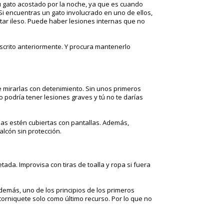
u gato acostado por la noche, ya que es cuando
 Si encuentras un gato involucrado en uno de ellos,
 estar ileso. Puede haber lesiones internas que no
escrito anteriormente. Y procura mantenerlo
e mirarlas con detenimiento. Sin unos primeros
o podría tener lesiones graves y tú no te darías
nas estén cubiertas con pantallas. Además,
lcón sin protección.
ada. Improvisa con tiras de toalla y ropa si fuera
Además, uno de los principios de los primeros
orniquete solo como último recurso. Por lo que no