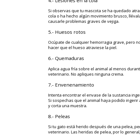
4.- Lesiones en la cola
Si observas que tu mascota se ha quedado atrapa
cola o ha hecho algún movimiento brusco, llévala
causarle problemas graves de vejiga.
5.- Huesos rotos
Ocúpate de cualquier hemorragia grave, pero no
hacer que el hueso atraviese la piel.
6.- Quemaduras
Aplica agua fría sobre el animal al menos duran
veterinario. No apliques ninguna crema.
7.- Envenenamiento
Intenta encontrar el envase de la sustancia inger
Si sospechas que el animal haya podido ingerir a
y corta una muestra.
8.- Peleas
Si tu gato está herido después de una pelea, per
veterinario. Las heridas de pelea, por lo genera