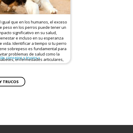
l igual que en los humanos, el exceso
e peso en los perros puede tener un
mpacto significativo en su salud,
ienestar e incluso en su esperanza
e vida. Identificar a tiempo si tu perro
iene sobrepeso es fundamental para
vitar problemas de salud como la
ás consejos y trucos
iabetes, enfermedades articulares,
ardíacas o respiratorias.
SEÑALES DE QUE TU
Y TRUCOS
PERRO PODRÍA TENER
SOBREPESO
lgunas señales físicas y de
omportamiento pueden indicar que
u perro no está en su peso ideal: