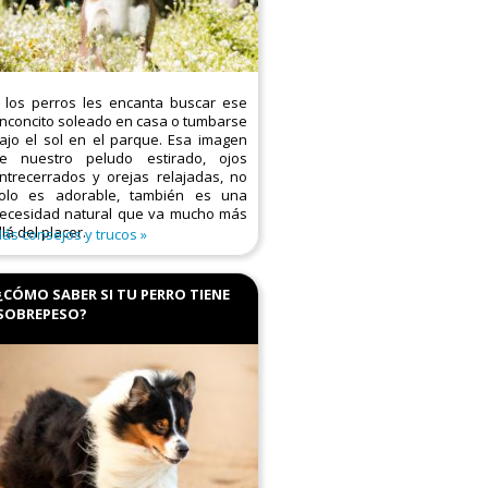
 los perros les encanta buscar ese
inconcito soleado en casa o tumbarse
ajo el sol en el parque. Esa imagen
e nuestro peludo estirado, ojos
ntrecerrados y orejas relajadas, no
olo es adorable, también es una
ecesidad natural que va mucho más
llá del placer.
ás consejos y trucos
¿CÓMO SABER SI TU PERRO TIENE
SOBREPESO?