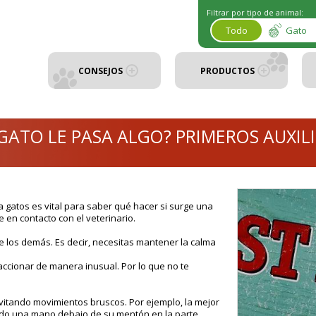
Filtrar por tipo de animal:
Todo
Gato
CONSEJOS
PRODUCTOS
GATO LE PASA ALGO? PRIMEROS AUXIL
 gatos es vital para saber qué hacer si surge una
 en contacto con el veterinario.
e los demás. Es decir, necesitas mantener la calma
ccionar de manera inusual. Por lo que no te
evitando movimientos bruscos. Por ejemplo, la mejor
ndo una mano debajo de su mentón en la parte