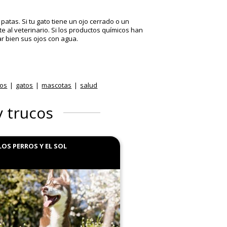
patas. Si tu gato tiene un ojo cerrado o un
 al veterinario. Si los productos químicos han
ar bien sus ojos con agua.
ros
gatos
mascotas
salud
y trucos
LOS PERROS Y EL SOL