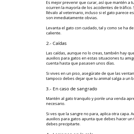
Es mejor prevenir que curar, así que mantén a t
ocurren la mayoría de los accidentes de tráfico.
llévalo al veterinario, incluso si el gato parece
son inmediatamente obvias.
Levanta el gato con cuidado, tal y como se ha d
caliente.
2.- Caídas
Las caídas, aunque no lo creas, también hay qu
auxilios para gatos en estas situaciones tu amig
cuenta hasta que pasasen unos días.
Si vives en un piso, asegúrate de que las venta
tampoco debes dejar que tu animal salga a un ba
3.- En caso de sangrado
Mantén al gato tranquilo y ponle una venda apret
necesario.
Si ves que la sangre no para, aplica otra capa. 
auxilios para gatos apunta que debes hacer un t
debes precipitarte.