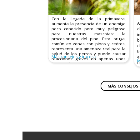
Con la llegada de la primavera,
A
aumenta la presencia de un enemigo
poco conocido pero muy peligroso
d
para nuestras mascotas: la
i
procesionaria del pino. Esta oruga,
b
común en zonas con pinos y cedros,
d
representa una amenaza real para la
t
salud de los perros y puede causar
Más consejos y trucos
e
reacciones graves en apenas unos
M
d
minutos de contacto.
c
MÁS CONSEJOS 
A
c
t