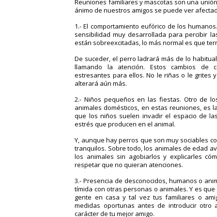
Reuniones familiares y mascotas son una unión 
ánimo de nuestros amigos se puede ver afectad
1.- El comportamiento eufórico de los humanos
sensibilidad muy desarrollada para percibir l
están sobreexcitadas, lo más normal es que te
De suceder,
el perro ladrará más de lo habitua
llamando la atención
. Estos cambios de c
estresantes para ellos. No le riñas o le grites 
alterará aún más.
2.- Niños pequeños en las fiestas.
Otro de lo
animales domésticos, en estas reuniones, es la
que los niños suelen invadir el espacio de la
estrés que producen en el animal.
Y, aunque
hay perros que son muy sociables con
tranquilos
. Sobre todo, los animales de edad a
los animales sin agobiarlos y explicarles có
respetar que no quieran atenciones.
3.- Presencia de desconocidos, humanos o ani
tímida con otras personas o animales. Y es que
gente en casa y tal vez tus familiares o a
medidas oportunas antes de introducir otro 
carácter de tu mejor amigo.