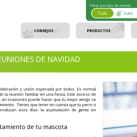
Filtrar por tipo de animal:
Todo
Gato
CONSEJOS
PRODUCTOS
EUNIONES DE NAVIDAD
elebración y unión esperada por todos. Es normal
tir la reunión familiar en una fiesta. Este exceso de
,
en ocasiones puede hacer que tu mejor amigo se
amiento
. Tienes que tener en cuenta que
tu perro o
roducen esos días: la acumulación de gente en
rtamiento de tu mascota