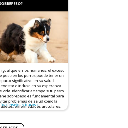
SOBREPESO?
l igual que en los humanos, el exceso
e peso en los perros puede tener un
mpacto significativo en su salud,
ienestar e incluso en su esperanza
e vida. Identificar a tiempo si tu perro
iene sobrepeso es fundamental para
vitar problemas de salud como la
ás consejos y trucos
iabetes, enfermedades articulares,
ardíacas o respiratorias.
SEÑALES DE QUE TU
Y TRUCOS