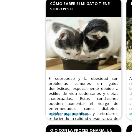
CÓMO SABER SI MI GATO TIENE
SOBREPESO
El sobrepeso y la obesidad son
A
problemas comunes en gatos
r
domésticos, especialmente debido a
b
estilos de vida sedentarios y dietas
d
inadecuadas. Estas condiciones
e
pueden aumentar el riesgo de
s
enfermedades como diabetes,
n
problemas hepáticos y articulares,
a
Más consejos y trucos
M
reduciendo la calidad y esperanza de
vida de tu felino.​
OJO CON LA PROCESIONARIA: UN