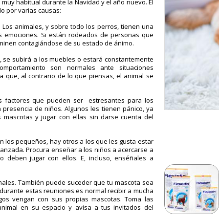
muy habitual durante la Navidad y el año nuevo. El
o por varias causas:
.
Los animales, y sobre todo los perros, tienen
una
as emociones.
Si están rodeados de personas que
rminen contagiándose de su estado de ánimo.
l, se subirá a los muebles o estará constantemente
omportamiento son normales ante situaciones
ya que, al contrario de lo que piensas, el animal se
s factores que pueden ser estresantes para los
 presencia de niños. Algunos les tienen pánico, ya
s mascotas y jugar con ellas sin darse cuenta del
 los pequeños, hay otros a los que les gusta estar
vanzada. Procura enseñar a los niños a acercarse a
mo deben jugar con ellos. E, incluso, enséñales a
males.
También puede suceder que tu mascota sea
 durante estas reuniones es normal recibir a mucha
migos vengan con sus propias mascotas.
Toma las
animal en su espacio y avisa a tus invitados del