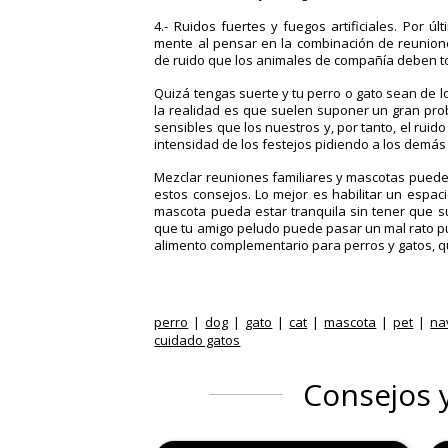
4.- Ruidos fuertes y fuegos artificiales.
Por últ
mente al pensar en la combinación de reunion
de ruido que los animales de compañía deben t
Quizá tengas suerte y tu perro o gato sean de l
la realidad es que suelen suponer un gran pro
sensibles que los nuestros y, por tanto, el rui
intensidad de los festejos pidiendo a los demá
Mezclar reuniones familiares y mascotas puede
estos consejos.
Lo mejor es habilitar un espac
mascota pueda estar tranquila
sin tener que su
que tu amigo peludo puede pasar un mal rato 
alimento complementario para perros y gatos,
q
perro
dog
gato
cat
mascota
pet
na
cuidado gatos
Consejos 