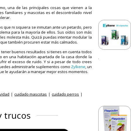
imo, una de las principales cosas que vienen a la
es familiares y mascotas es el
descontrolado nivel
olerar
.
os que ni siquiera se inmutan ante un petardo, pero
blema para la mayoría de ellos. Sus oídos son más
do les molesta más. Quizá puedas intentar modular la
s que también procuren estar más calmados.
 tener buenos resultados si tienes en cuenta todos
io en una habitación apartada de la casa donde la
frir el exceso de ruido. Y si a pesar de todo crees
puedes administrarle suplementos como
Zylkene
, un
ue le ayudarán a manejar mejor estos momentos.
vidad
cuidado mascotas
cuidado perros
y trucos