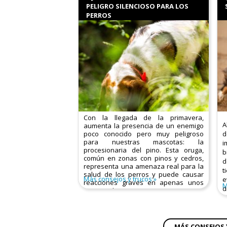
Causas principales:
PELIGRO SILENCIOSO PARA LOS
PERROS
Con la llegada de la primavera,
A
aumenta la presencia de un enemigo
poco conocido pero muy peligroso
d
para nuestras mascotas: la
i
procesionaria del pino. Esta oruga,
b
común en zonas con pinos y cedros,
d
representa una amenaza real para la
t
salud de los perros y puede causar
Más consejos y trucos
e
reacciones graves en apenas unos
M
d
minutos de contacto.
c
MÁS CONSEJOS 