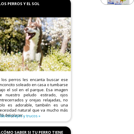
LOS PERROS Y EL SOL
 los perros les encanta buscar ese
inconcito soleado en casa o tumbarse
ajo el sol en el parque. Esa imagen
e nuestro peludo estirado, ojos
ntrecerrados y orejas relajadas, no
olo es adorable, también es una
ecesidad natural que va mucho más
llá del placer.
ás consejos y trucos
¿CÓMO SABER SI TU PERRO TIENE