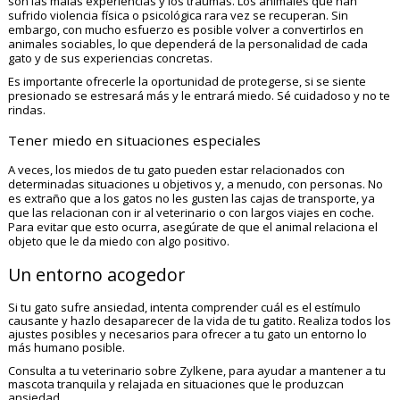
son las malas experiencias y los traumas. Los animales que han
sufrido violencia física o psicológica rara vez se recuperan. Sin
embargo, con mucho esfuerzo es posible volver a convertirlos en
animales sociables, lo que dependerá de la personalidad de cada
gato y de sus experiencias concretas.
Es importante ofrecerle la oportunidad de protegerse, si se siente
presionado se estresará más y le entrará miedo. Sé cuidadoso y no te
rindas.
Tener miedo en situaciones especiales
A veces, los miedos de tu gato pueden estar relacionados con
determinadas situaciones u objetivos y, a menudo, con personas. No
es extraño que a los gatos no les gusten las cajas de transporte, ya
que las relacionan con ir al veterinario o con largos viajes en coche.
Para evitar que esto ocurra, asegúrate de que el animal relaciona el
objeto que le da miedo con algo positivo.
Un entorno acogedor
Si tu gato sufre ansiedad, intenta comprender cuál es el estímulo
causante y hazlo desaparecer de la vida de tu gatito. Realiza todos los
ajustes posibles y necesarios para ofrecer a tu gato un entorno lo
más humano posible.
Consulta a tu veterinario sobre Zylkene, para ayudar a mantener a tu
mascota tranquila y relajada en situaciones que le produzcan
ansiedad.