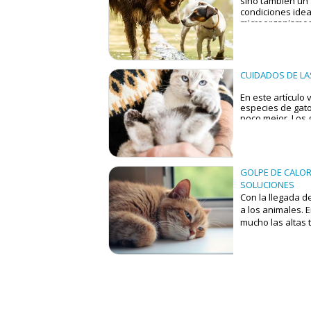
sino también un 
condiciones idea
microorganismos 
crucial que pres
especialmente si
que pueden bloqu
y fomentar infec
CUIDADOS DE LA
En este artículo
especies de gat
poco mejor. Los 
No hay nada mejo
duro día y escuc
bolita de pelo.
Si estás pensan
GOLPE DE CALOR
sabes cómo elegi
SOLUCIONES
tres especies d
Con la llegada de
a los animales. E
mucho las altas