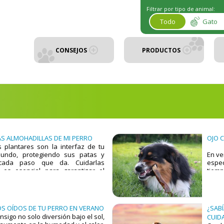
Filtrar por tipo de animal:
Todo
Gato
CONSEJOS
PRODUCTOS
S ALMOHADILLAS DE MI PERRO
OJO 
s plantares son la interfaz de tu
undo, protegiendo sus patas y
En ve
cada paso que da. Cuidarlas
espe
es esencial para garantizar el
tiemp
d de tu mascota. A continuación, te
en e
 mantener las patas de tu perro
expu
es y bien protegidas.
algun
alta
S OÍDOS DE TU PERRO EN VERANO
¿SABÍ
redob
nsigo no solo diversión bajo el sol,
CUID