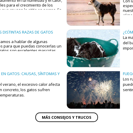
aumento en la humedad y el calor,
Con l
les para el crecimiento de los
espec
que causan la otitis en perros. Es
nuest
tes atención a sus oídos,
cómo
 tiene orejas largas y colgantes,
ear la circulación normal del aire
ciones.
S DISTINTAS RAZAS DE GATOS
¿CÓM
La ma
 vamos a hablar de algunas
del b
os para que puedas conocerlas un
impor
gatos son excelentes mascotas.
ayuda
r que llegar a casa al final de un
y par
har el ronroneo de una cariñosa
do en adoptar un gato, pero no
 EN GATOS: CAUSAS, SÍNTOMAS Y
FUEG
r, aquí tienes el ejemplo de las
Los r
e gatos más comunes.
l verano, el excesivo calor afecta
puede
n concreto, los gatos sufren
senti
 temperaturas.
MÁS CONSEJOS Y TRUCOS