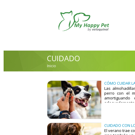
Pasar al contenido principal
CUIDADO
Inicio
USTED ESTÁ AQUÍ
CÓMO CUIDAR LA
Las almohadilla
perro con el m
amortiguando 
adecuadamente 
confort y la salu
explicamos cómo
suaves, saludabl
CUIDADO CON LO
El verano trae co