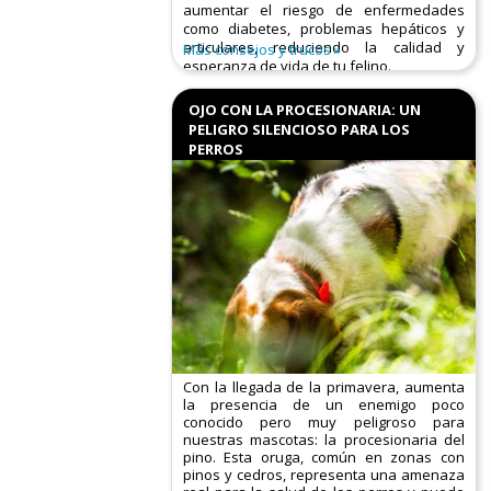
aumentar el riesgo de enfermedades
como diabetes, problemas hepáticos y
articulares, reduciendo la calidad y
Más consejos y trucos
esperanza de vida de tu felino.​
Causas principales:
OJO CON LA PROCESIONARIA: UN
PELIGRO SILENCIOSO PARA LOS
PERROS
Con la llegada de la primavera, aumenta
la presencia de un enemigo poco
conocido pero muy peligroso para
nuestras mascotas: la procesionaria del
pino. Esta oruga, común en zonas con
pinos y cedros, representa una amenaza