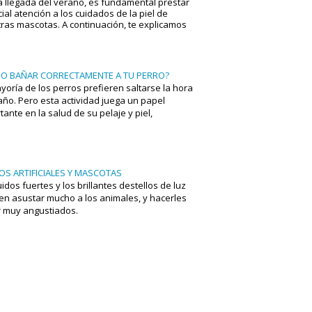
a llegada del verano, es fundamental prestar
ial atención a los cuidados de la piel de
ras mascotas. A continuación, te explicamos
.
O BAÑAR CORRECTAMENTE A TU PERRO?
yoría de los perros prefieren saltarse la hora
año. Pero esta actividad juega un papel
tante en la salud de su pelaje y piel,
ndo a mantenerla limpia y libre de suciedad
ásitos.
OS ARTIFICIALES Y MASCOTAS
uidos fuertes y los brillantes destellos de luz
n asustar mucho a los animales, y hacerles
r muy angustiados.