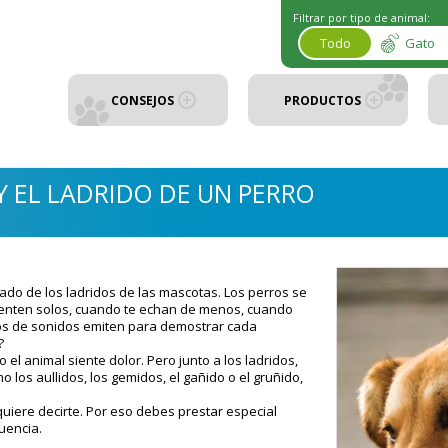
Filtrar por tipo de animal:
Todo
Gato
CONSEJOS
PRODUCTOS
Y EL LADRIDO DE UN PERRO
cado de los ladridos de las mascotas. Los perros se
enten solos, cuando te echan de menos, cuando
ipos de sonidos emiten para demostrar cada
?
 el animal siente dolor.
Pero junto a los ladridos,
los aullidos, los gemidos, el gañido o el gruñido,
uiere decirte. Por eso debes prestar especial
cuencia.