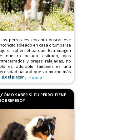
 los perros les encanta buscar ese
inconcito soleado en casa o tumbarse
ajo el sol en el parque. Esa imagen
e nuestro peludo estirado, ojos
ntrecerrados y orejas relajadas, no
olo es adorable, también es una
ecesidad natural que va mucho más
llá del placer.
ás consejos y trucos
¿CÓMO SABER SI TU PERRO TIENE
SOBREPESO?