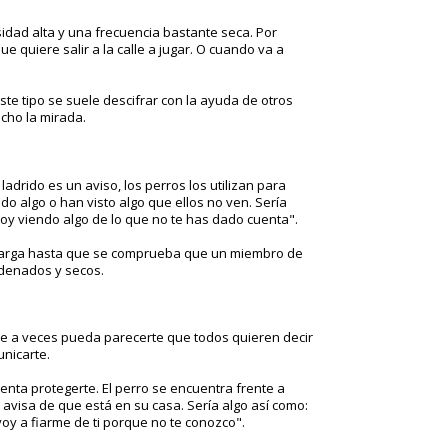
sidad alta y una frecuencia bastante seca. Por
e quiere salir a la calle a jugar. O cuando va a
este tipo se suele descifrar con la ayuda de otros
cho la mirada.
adrido es un aviso, los perros los utilizan para
do algo o han visto algo que ellos no ven. Sería
oy viendo algo de lo que no te has dado cuenta".
alarga hasta que se comprueba que un miembro de
denados y secos.
nque a veces pueda parecerte que todos quieren decir
unicarte.
tenta protegerte. El perro se encuentra frente a
 avisa de que está en su casa. Sería algo así como:
voy a fiarme de ti porque no te conozco".