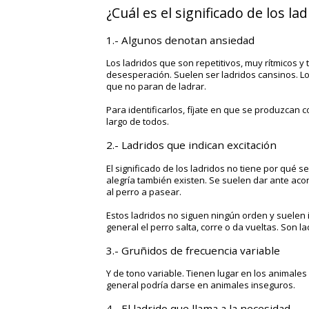
¿Cuál es el significado de los la
1.- Algunos denotan ansiedad
Los ladridos que son repetitivos, muy rítmicos 
desesperación. Suelen ser ladridos cansinos. L
que no paran de ladrar.
Para identificarlos, fíjate en que se produzcan 
largo de todos.
2.- Ladridos que indican excitación
El significado de los ladridos no tiene por qué
alegría también existen. Se suelen dar ante aco
al perro a pasear.
Estos ladridos no siguen ningún orden y suelen 
general el perro salta, corre o da vueltas.
Son la
3.- Gruñidos de frecuencia variable
Y de tono variable. Tienen lugar en los animales
general podría darse en animales inseguros.
4.- El ladrido que llama a la necesidad