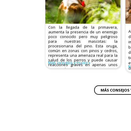
Con la llegada de la primavera,
A
aumenta la presencia de un enemigo
poco conocido pero muy peligroso
d
para nuestras mascotas: la
i
procesionaria del pino. Esta oruga,
b
común en zonas con pinos y cedros,
d
representa una amenaza real para la
t
salud de los perros y puede causar
Más consejos y trucos
e
reacciones graves en apenas unos
M
d
minutos de contacto.
c
MÁS CONSEJOS 
A
c
t