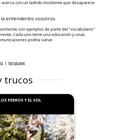
e acerca con un ladrido insistente que desaparece
o la entenderéis vosotros
riormente son ejemplos de parte del "
vocabulario
"
ferente. Cada uno tiene una educación y unas
comunicaciones podría variar
.
io
lenguaje
y trucos
LOS PERROS Y EL SOL