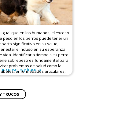
l igual que en los humanos, el exceso
e peso en los perros puede tener un
mpacto significativo en su salud,
ienestar e incluso en su esperanza
e vida. Identificar a tiempo si tu perro
iene sobrepeso es fundamental para
vitar problemas de salud como la
ás consejos y trucos
iabetes, enfermedades articulares,
ardíacas o respiratorias.
SEÑALES DE QUE TU
Y TRUCOS
PERRO PODRÍA TENER
SOBREPESO
lgunas señales físicas y de
omportamiento pueden indicar que
u perro no está en su peso ideal: