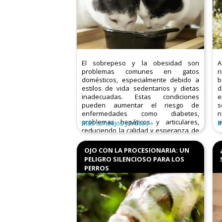
El sobrepeso y la obesidad son
A
problemas comunes en gatos
r
domésticos, especialmente debido a
b
estilos de vida sedentarios y dietas
d
inadecuadas. Estas condiciones
e
pueden aumentar el riesgo de
s
enfermedades como diabetes,
n
problemas hepáticos y articulares,
a
Más consejos y trucos
M
reduciendo la calidad y esperanza de
vida de tu felino.​
OJO CON LA PROCESIONARIA: UN
Causas principales:
PELIGRO SILENCIOSO PARA LOS
PERROS