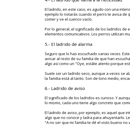
El ladrido, en este caso, es agudo con una inten
ejemplo lo notarás cuando el perro te avisa de qu
comer y ve el cuenco vacío.
Por lo general, el significado de los ladridos de 
elementos comunicativos. Los perros utilizan mu
5.- El ladrido de alarma
Seguro que lo has escuchado varias veces. Este l
avisar al resto de su familia de que han escucha
algo así como un
"Oye, estáte atento porque est
Suele ser un
ladrido seco, aunque a veces se 
la familia está al tanto.
Son de tono medio, enca
6.- Ladrido de aviso
El significado de los ladridos es curioso. Y au
lo mismo, cada uno tiene algo concreto que com
El ladrido de aviso, por ejemplo, es aquel que in
algo que no conoce y ladra para ahuyentarlo. Le
"
A no ser que mi familia te dé el visto bueno no 