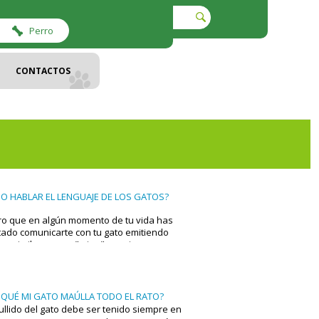
Perro
CONTACTOS
O HABLAR EL LENGUAJE DE LOS GATOS?
o que en algún momento de tu vida has
tado comunicarte con tu gato emitiendo
os similares a su "miau" y casi nunca
nes respuesta.
 QUÉ MI GATO MAÚLLA TODO EL RATO?
ullido del gato debe ser tenido siempre en