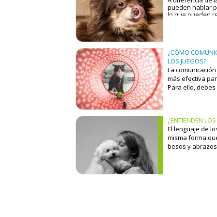
más intensos pu
pueden hablar p
lo que pueden rec
gemidos, pero é
comunicación ver
movimiento de la 
son su sistema d
que los lameton
¿CÓMO COMUNIC
LOS JUEGOS?
La comunicación 
más efectiva par
Para ello, debes
lenguaje.
¿ENTIENDEN LOS
El lenguaje de lo
misma forma que 
besos y abrazos
no sean entendi