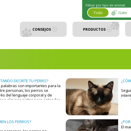
Filtrar por tipo de animal:
Todo
Gato
CONSEJOS
PRODUCTOS
NTANDO DECIRTE TU PERRO?
¿CÓM
 palabras son importantes para la
re personas, los perros se
Segur
és del lenguaje corporal y de
inten
enes algunas pistas para entender
sonid
stá intentando transmitir:
obtie
MEN LOS PERROS?
¿POR
Pueden indicar alegría. Sonidos
El ma
las personas, los perros no