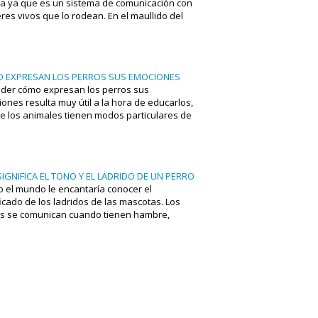
a ya que es un sistema de comunicación con
eres vivos que lo rodean. En el maullido del
siempre va acompañado de lenguaje no
l.
 EXPRESAN LOS PERROS SUS EMOCIONES
der cómo expresan los perros sus
ones resulta muy útil a la hora de educarlos,
e los animales tienen modos particulares de
icarse.
IGNIFICA EL TONO Y EL LADRIDO DE UN PERRO
o el mundo le encantaría conocer el
ficado de los ladridos de las mascotas. Los
s se comunican cuando tienen hambre,
o se sienten solos, cuando te echan de
, cuando quieren demostrar su liderazgo...
 ¿qué tipos de sonidos emiten para
trar cada situación? ¿Cómo podrías
frar cada ladrido?