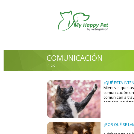
Pasar al contenido principal
COMUNICACIÓN
Inicio
USTED ESTÁ AQUÍ
¿QUÉ ESTÁ INTE
Mientras que las
comunicación ent
comunican a trav
sonidos. Aquí ti
lo que tu perro e
SONIDOS:
¿POR QUÉ SE LA
Sonidos suaves:
A diferencia de 