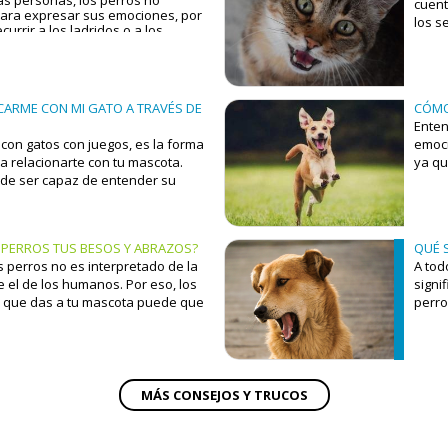
eden señalar problemas de salud.
cuent
ara expresar sus emociones, por
los s
urrir a los ladridos o a los
gato 
stos son sólo los elementos de
verba
bal de nuestros amigos. El
cola y la posición de las orejas
e comunicación no verbal, al igual
es.
ARME CON MI GATO A TRAVÉS DE
CÓMO
Enten
con gatos con juegos, es la forma
emoci
a relacionarte con tu mascota.
ya qu
 de ser capaz de entender su
comun
 PERROS TUS BESOS Y ABRAZOS?
QUÉ S
s perros no es interpretado de la
A tod
el de los humanos. Por eso, los
signi
 que das a tu mascota puede que
perro
das como lo esperas.
cuand
menos
Pero,
demos
desci
MÁS CONSEJOS Y TRUCOS