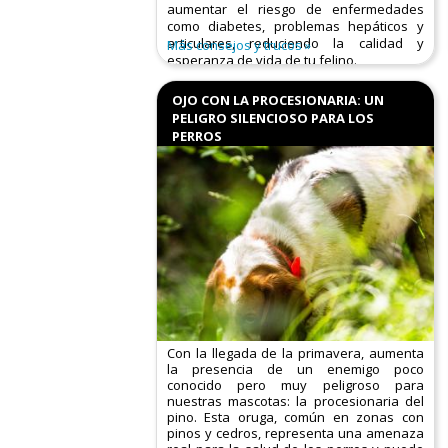
aumentar el riesgo de enfermedades
como diabetes, problemas hepáticos y
articulares, reduciendo la calidad y
Más consejos y trucos
esperanza de vida de tu felino.​
Causas principales:
OJO CON LA PROCESIONARIA: UN
PELIGRO SILENCIOSO PARA LOS
PERROS
Con la llegada de la primavera, aumenta
la presencia de un enemigo poco
conocido pero muy peligroso para
nuestras mascotas: la procesionaria del
pino. Esta oruga, común en zonas con
pinos y cedros, representa una amenaza