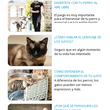
DIVIÉRTETE CON TU PERRO AL
AIRE LIBRE
El juego es muy importante
para el bienestar de tu perro y
esencial para la estimulación
física y mental de tu mejor
amigo. Ayuda a prevenir
problemas de comportamiento
como la ansiedad o la
¿CÓMO HABLAR EL LENGUAJE DE
agresividad, aumenta los
LOS GATOS?
niveles de serotonina y
dopamina, lo que ayuda al
Seguro que en algún momento
perro a mantenerse relajado.
de tu vida has intentado
Menos tiempo de juego
comunicarte con tu gato
conduce a un aumento de los
emitiendo sonidos similares a
problemas de comportamiento.
su "miau" y casi nunca obtienes
respuesta.
CÓMO ENTENDER EL
COMPORTAMIENTO DE TU GATO
A diferencia de los perros, los
gatos pueden ser menos
expresivos y más
indescifrables en su
comportamiento. Por lo tanto,
es necesario observarlos
¿POR QUÉ SE PERSIGUEN LOS
detenidamente para saber