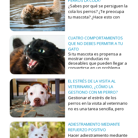
PERROS LA COLA?
interpretar su lenguaje, que se
¿Sabes por qué se persiguen la
asocia sobre todo a la posición
cola los perros? ¿Te preocupa
y el movimiento de las orejas,
tu mascota? ¿Hace esto con
los ojos, la expresión facial y la
mucha frecuencia? ¿O solo a
postura corporal.
veces?
Hoy te damos algunos consejos
para facilitar esta tarea:
CUATRO COMPORTAMIENTOS
QUE NO DEBES PERMITIR A TU
CUIDADO CON LOS
GATO
OÍDOS Y TODO TIPO
Si tu mascota es propensa a
mostrar
conductas no
DE
deseables que pueden llegar a
convertirse en un problema
,
COMPORTAMIENTO
tales como mordeduras,
arañazos o micciones en
NO VERBAL
EL ESTRÉS DE LA VISITA AL
diversos lugares de la casa; lo
ideal es recurrir siempre a un
VETERINARIO, ¿CÓMO LA
especialista. Y a pesar de ello,
Si estamos atentos, las orejas
GESTIONO CON MI PERRO?
no siempre es fácil determinar
de un gato pueden decirnos
Gestionar el estrés de los
el origen de este
mucho:
perros en la visita al veterinario
comportamiento.
no es una tarea sencilla, pero
es posible que las visitas al
Comportamientos que no
debes permitir a tu gato en
veterinario se conviertan en
casa
ADIESTRAMIENTO MEDIANTE
una experiencia agradable.
REFUERZO POSITIVO
Sobre todo, si al terminar
Hacer adiestramiento mediante
reciben un premio.