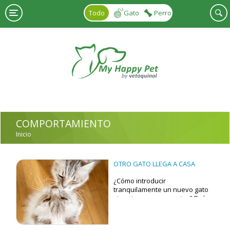
Pasar al contenido principal
Todo
Gato
Perro
COMPORTAMIENTO
Inicio
USTED ESTÁ AQUÍ
OTRO GATO LLEGA A CASA
¿Cómo introducir
tranquilamente un nuevo gato
si ya tienes uno o varios? Te lo
contamos todo en este artículo.